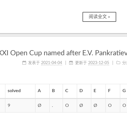
阅读全文 »
XXI Open Cup named after E.V. Pankratiev
发表于
2021-04-04
更新于
2023-12-05
分
solved
A
B
C
D
E
F
G
9
Ø
.
O
Ø
Ø
O
O