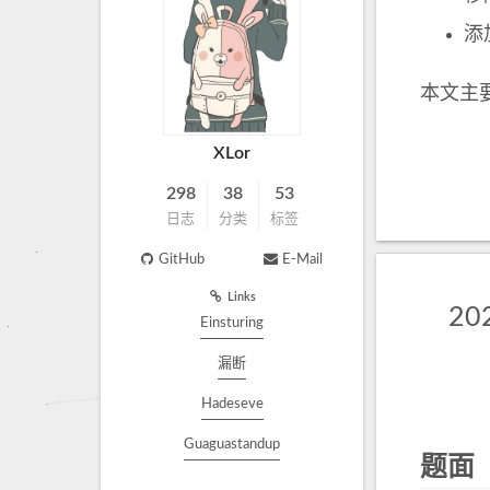
添
本文主要讲
XLor
298
38
53
日志
分类
标签
GitHub
E-Mail
Links
20
Einsturing
漏断
Hadeseve
Guaguastandup
题面