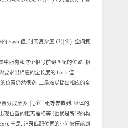
O
(
|
S
|
)
(
|
|
)
O
S
的 hash 值, 时间复杂度
, 空间复
O
(
|
S
|
)
串中所有和这个根号前缀匹配的位置. 相
要求出相应的全长度的 hash 值.
上的位置仍然很多, 二是难以搞出相应的全
−
−
⌈
⌉
√
n
位置分成至多
组
等差数列
. 具体的,
⌈
n
⌉
出现位置的距离差相等 (也就是所谓的构
er). 于是, 记录匹配位置的空间被压缩到