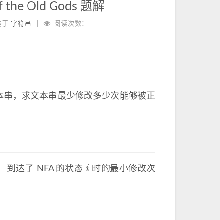
 the Old Gods 题解
类于
字符串
阅读次数：
本串，求文本串最少修改多少次能够被正
i
到达了 NFA 的状态
时的最小修改次
i