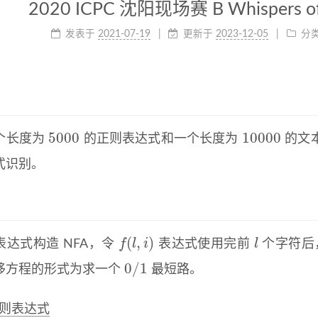
2020 ICPC 沈阳现场赛 B Whispers of
发表于
2021-07-19
更新于
2023-12-05
分
5000
10000
个长度为
的正则表达式和一个长度为
的文
5000
10000
式识别。
(
,
)
f
l
i
l
表达式构造 NFA，令
表达式使用完前
个字符后，
f
(
l
,
i
)
l
0
/
1
移方程的形式为求一个
最短路。
0
/
1
 正则表达式