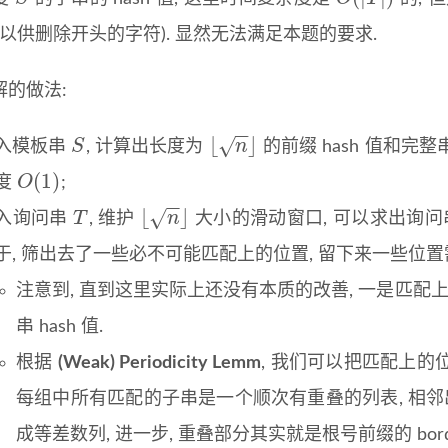
S
O
(
|
T
|
)
 以供删除开头的字符). 显然无法满足本题的要求.
解的做法:
−
−
⌊
⌋
√
S
n
入模板串
, 计算出长度为
的前缀 hash 值和完整串
S
⌊
n
⌋
(
1
)
O
度
;
O
(
1
)
−
−
⌊
⌋
√
T
n
入询问串
, 维护
大小的滑动窗口, 可以求出询问
T
⌊
n
⌋
于, 筛出去了一些必不可能匹配上的位置, 留下来一些位置需
注意到, 直到这里实际上还没有本质的改善, 一是匹配
串 hash 值.
根据
(Weak) Periodicity Lemm
, 我们可以把匹配上的
每组中所有匹配的子串是一个顺次有重叠的列表, 相邻
成等差数列, 进一步, 重叠部分其实就是根号前缀的 bord