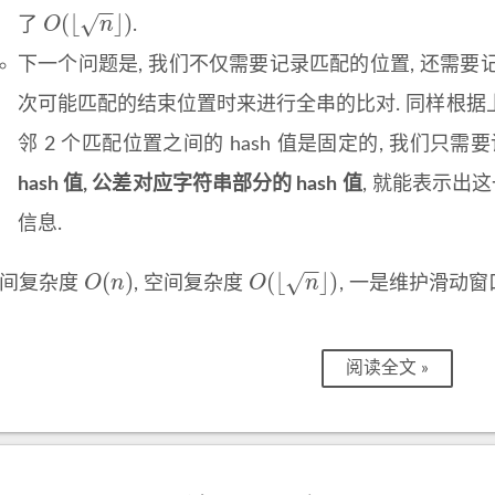
−
−
(
⌊
⌋
)
√
O
n
了
.
O
(
⌊
n
⌋
)
下一个问题是, 我们不仅需要记录匹配的位置, 还需要记录
次可能匹配的结束位置时来进行全串的比对. 同样根据上
邻 2 个匹配位置之间的 hash 值是固定的, 我们只
hash 值, 公差对应字符串部分的 hash 值
, 就能表示出
信息.
−
−
(
)
(
⌊
⌋
)
√
O
n
O
n
时间复杂度
, 空间复杂度
, 一是维护滑动窗
O
(
n
)
O
(
⌊
n
⌋
)
阅读全文 »