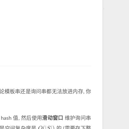
无论模板串还是询问串都无法放进内存, 你
ash 值, 然后使用
滑动窗口
维护询问串
(
|
|
)
O
S
但是空间复杂度是
的 (需要存下整