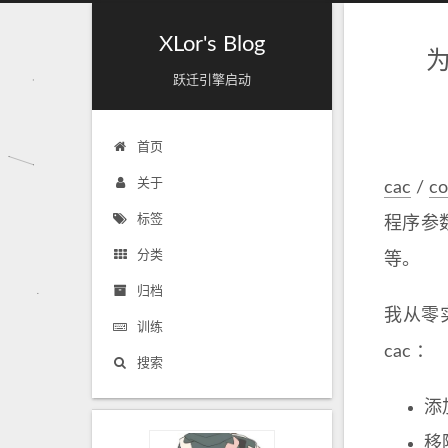
XLor's Blog
为
跃迁引擎启动
首页
关于
cac
/
co
标签
程序参
分类
等。
归档
我从零实现
训练
cac ：
搜索
添加
移