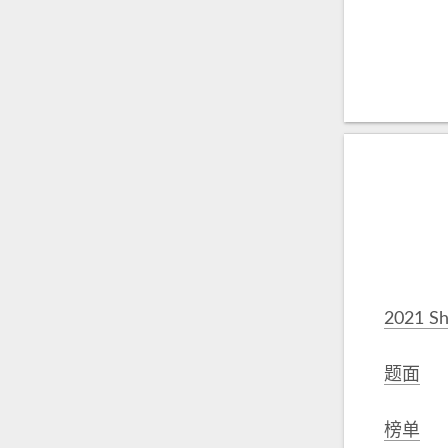
2021 Sh
题面
榜单