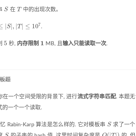
S
T
串
在
中的出现次数。
S
T
7
≤
|
|
,
|
|
≤
10
S
T
.
|
S
|
,
|
T
|
≤
10
7
1
5
制
秒,
内存限制
MB, 且
输入只能读取一次
.
5
1
模板题
你在一个空间受限的背景下, 进行
流式字符串匹配
. 本题
式的一个一个读取.
S
回忆 Rabin-Karp 算法是怎么样的. 它对模板串
求了一个 h
S
(
|
|
)
S
O
T
度
的子串的 hash 值, 这里时间复杂度是
的, 