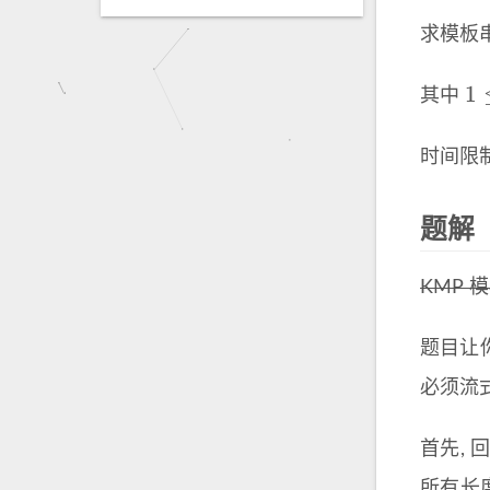
求模板
1
其中
1
≤
时间限
题解
KMP 
题目让
必须流
首先, 
所有长