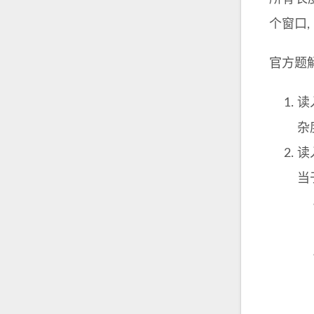
个窗口,
官方题
读
杂
读
当