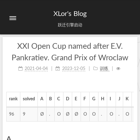
XLor's Blog
跃迁引擎启动
XXI Open Cup named after E.V.
Pankratiev. Grand Prix of Wroclaw
2021-04-04
2023-12-05
训练
rank
solved
A
B
C
D
E
F
G
H
I
J
K
L
96
9
Ø
.
O
Ø
Ø
O
O
.
O
.
O
.
A