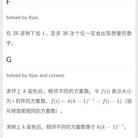
F
Solved by XLor.
26
1
26
在
进制下加
，至多
次个位一定会出现想要的数
26
1
26
字。
G
Solved by XLor and czswez.
(
)
求环上
k
染色后，相邻不同的方案数。令
f
i
表示大小
k
f
(
i
)
−
1
(
)
=
(
−
1
)
−
(
−
1
)
i
为
i
的环的方案数，
f
i
k
k
f
i
（容
i
f
(
i
)
=
k
(
k
−
1
)
i
−
1
−
f
(
i
−
1
)
斥掉首尾相同的方案数）。
−
1
(
−
1
)
i
求树上
k
染色后，相邻不同的方案数等于
k
k
。
k
k
(
k
−
1
)
i
−
1