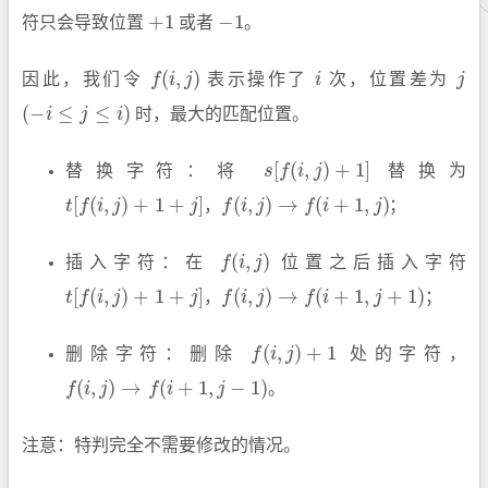
+
1
−
1
符只会导致位置
或者
。
+
1
−
1
(
,
)
因此，我们令
f
i
j
表示操作了
i
次，位置差为
j
f
(
i
,
j
)
i
j
(
−
≤
≤
)
i
j
i
时，最大的匹配位置。
(
−
i
≤
j
≤
i
)
[
(
,
)
+
1
]
替换字符：将
s
f
i
j
替换为
s
[
f
(
i
,
j
)
+
1
]
[
(
,
)
+
1
+
]
(
,
)
→
(
+
1
,
)
t
f
i
j
j
，
f
i
j
f
i
j
；
t
[
f
(
i
,
j
)
+
1
+
j
]
f
(
i
,
j
)
→
f
(
i
+
1
,
j
)
(
,
)
插入字符：在
f
i
j
位置之后插入字符
f
(
i
,
j
)
[
(
,
)
+
1
+
]
(
,
)
→
(
+
1
,
+
1
)
t
f
i
j
j
，
f
i
j
f
i
j
；
t
[
f
(
i
,
j
)
+
1
+
j
]
f
(
i
,
j
)
→
f
(
i
+
1
,
j
+
1
)
(
,
)
+
1
删除字符：删除
f
i
j
处的字符，
f
(
i
,
j
)
+
1
(
,
)
→
(
+
1
,
−
1
)
f
i
j
f
i
j
。
f
(
i
,
j
)
→
f
(
i
+
1
,
j
−
1
)
注意：特判完全不需要修改的情况。