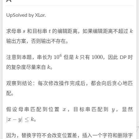
UpSolved by XLor.
求母串
s
和目标串
t
的编辑距离，如果编辑距离不超过
k
s
t
k
输出方案，否则输出不存在。
6
10
1000
注意到本题，串长为
但是
k
只有
，因此 DP 时
10
6
k
1000
的复杂度尽量来自
k
。
k
观察到结论：每次修改操作完成后，都会向后贪心地匹
配。
假设母串匹配到位置
x
，目标串匹配到
y
，显然
x
y
|
−
|
≤
x
y
k
。
|
x
−
y
|
≤
k
因为，替换字符不会改变位置差，插入一个字符和删除字