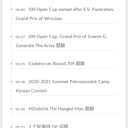
XXI Open Cup named after E.V. Pankratiev.
04-04
Grand Prix of Wroclaw
XXI Open Cup, Grand Prix of Suwon G.
03-27
Generate The Array 题解
Codeforces Round 709 题解
03-25
2020-2021 Summer Petrozavodsk Camp
03-18
Korean Contest
HDu6656 The Hanged Man 题解
01-26
2 个轮廓线 DP 问题
01-25