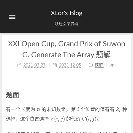
XLor's Blog
跃迁引擎启动
XXI Open Cup, Grand Prix of Suwon
G. Generate The Array 题解
2021-03-27
2023-12-05
题解
题面
有一个长度为
n
的未知数组，第
i
个位置的值有有
k
种
n
i
k
i
i
(
,
)
(
,
)
选择，这个位置选择
V
i
j
的代价
C
i
j
。
V
(
i
,
j
)
C
(
i
,
j
)