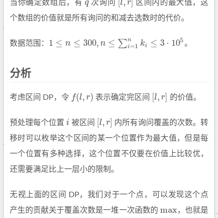
[
,
]
当你确定数组后，有
q
次询问
l
r
区间内的最大值，这
q
[
l
,
r
]
个数组的价值就是所有询问的和减去选数时的代价。
5
n
1
≤
≤
300
,
≤
≤
3
⋅
10
∑
数据范围：
n
n
k
。
1
≤
n
≤
300
,
n
≤
∑
i
=
1
n
k
i
≤
3
⋅
10
5
=
1
i
i
分析
(
,
)
[
,
]
考虑区间 DP，令
f
l
r
表示确定完区间
l
r
的价值。
f
(
l
,
r
)
[
l
,
r
]
[
,
]
预处理每个位置
i
被区间
l
r
内所有询问覆盖的次数。转
i
[
l
,
r
]
移时可以枚举这个区间的某一个位置作为最大值，但是每
一个位置有多种选择，这个位置不仅要在价值上比较优，
还需要满足比上一层小的限制。
无视上面的区间 DP，我们对于一个点，可以发现这个点
max
产生的贡献关于覆盖次数是一堆一次函数的
，也就是
max