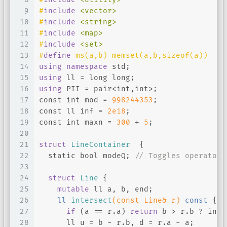
9
#
include
<vector>
10
#
include
<string>
11
#
include
<map>
12
#
include
<set>
13
#
define
 ms(a,b) memset(a,b,sizeof(a))
14
using
namespace
 std;
15
using
 ll = 
long
long
;
16
using
 PII = pair<
int
,
int
>;
17
const
int
 mod = 
998244353
;
18
const
 ll inf = 
2e18
;
19
const
int
 maxn = 
300
 + 
5
;
20
21
struct
LineContainer
  {
22
static
bool
 modeQ; 
// Toggles operator 
23
24
struct
Line
 {
25
mutable
 ll a, b, end;
26
ll 
intersect
(
const
 Line& r)
const
{
27
if
 (a == r.a) 
return
 b > r.b ? inf 
28
      ll u = b - r.b, d = r.a - a;