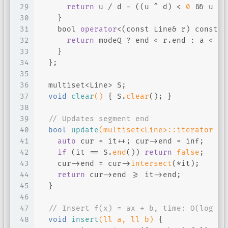
29
return
 u / d - ((u ^ d) < 
0
 && u % 
30
    }
31
bool
operator
<(
const
 Line& r) 
const
 {
32
return
 modeQ ? end < r.end : a < r.
33
    }
34
  };
35
36
  multiset<Line> S;
37
void
clear
()
{ S.
clear
(); }
38
39
// Updates segment end
40
bool
update
(multiset<Line>::iterator it
41
auto
 cur = it++; cur->end = inf;
42
if
 (it == S.
end
()) 
return
false
;
43
    cur->end = cur->
intersect
(*it);
44
return
 cur->end >= it->end;
45
  }
46
47
// Insert f(x) = ax + b, time: O(log n)
48
void
insert
(ll a, ll b)
{