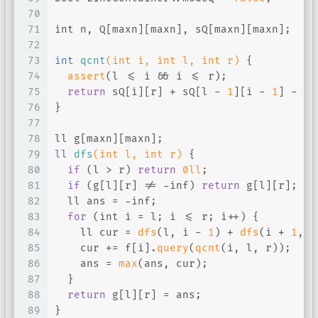
70
71
int
 n, Q[maxn][maxn], sQ[maxn][maxn];
72
73
int
qcnt
(
int
 i, 
int
 l, 
int
 r)
{
74
assert
(l <= i && i <= r);
75
return
 sQ[i][r] + sQ[l - 
1
][i - 
1
] - sQ
76
}
77
78
ll g[maxn][maxn];
79
ll 
dfs
(
int
 l, 
int
 r)
{
80
if
 (l > r) 
return
0ll
;
81
if
 (g[l][r] != -inf) 
return
 g[l][r];
82
  ll ans = -inf;
83
for
 (
int
 i = l; i <= r; i++) {
84
    ll cur = 
dfs
(l, i - 
1
) + 
dfs
(i + 
1
, r
85
    cur += f[i].
query
(
qcnt
(i, l, r));
86
    ans = 
max
(ans, cur);
87
  }
88
return
 g[l][r] = ans;
89
}