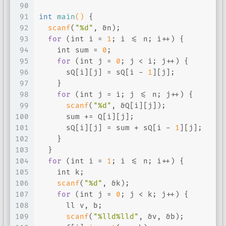
90
91
int
main
()
{
92
scanf
(
"%d"
, &n);
93
for
 (
int
 i = 
1
; i <= n; i++) {
94
int
 sum = 
0
;
95
for
 (
int
 j = 
0
; j < i; j++) {
96
      sQ[i][j] = sQ[i - 
1
][j];
97
    }
98
for
 (
int
 j = i; j <= n; j++) {
99
scanf
(
"%d"
, &Q[i][j]);
100
      sum += Q[i][j];
101
      sQ[i][j] = sum + sQ[i - 
1
][j];
102
    }
103
  }
104
for
 (
int
 i = 
1
; i <= n; i++) {
105
int
 k;
106
scanf
(
"%d"
, &k);
107
for
 (
int
 j = 
0
; j < k; j++) {
108
      ll v, b;
109
scanf
(
"%lld%lld"
, &v, &b);