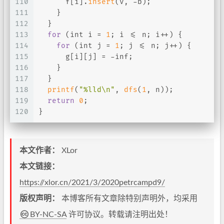
110
      f[i].
insert
(v, -b);
111
    }
112
  }
113
for
 (
int
 i = 
1
; i <= n; i++) {
114
for
 (
int
 j = 
1
; j <= n; j++) {
115
      g[i][j] = -inf;
116
    }
117
  }
118
printf
(
"%lld\n"
, 
dfs
(
1
, n));
119
return
0
;
120
}
本文作者：
XLor
本文链接：
https://xlor.cn/2021/3/2020petrcampd9/
版权声明：
本博客所有文章除特别声明外，均采用
BY-NC-SA
许可协议。转载请注明出处！