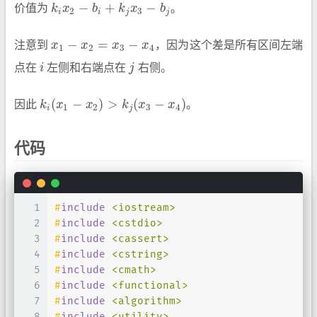
−
+
−
价值为
k
x
b
k
x
b
。
k
i
x
2
−
b
i
+
k
j
x
3
−
b
j
2
3
i
i
j
j
−
=
−
注意到
x
x
x
x
，因为这个差是所有区间左端
x
1
−
x
2
=
x
3
−
x
4
1
2
3
4
点在
i
左侧和右端点在
j
右侧。
i
j
(
−
)
>
(
−
)
因此
k
x
x
k
x
x
。
k
i
(
x
1
−
x
2
)
>
k
j
(
x
3
−
x
4
)
1
2
3
4
i
j
代码
1
#
include
<iostream>
2
#
include
<cstdio>
3
#
include
<cassert>
4
#
include
<cstring>
5
#
include
<cmath>
6
#
include
<functional>
7
#
include
<algorithm>
8
#
include
<utility>