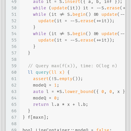
49
auto
 it = S.
insert
({ a, b, inf });
50
while
 (
update
(it)) it = --S.
erase
(++i
51
while
 (it != S.
begin
() && 
update
(--it
52
update
(it = --S.
erase
(++it));
53
    }
54
while
 (it != S.
begin
() && 
update
(--it
55
update
(it = --S.
erase
(++it));
56
    }
57
  }
58
59
// Query max(f(x)), time: O(log n)
60
ll 
query
(ll x)
{
61
assert
(!S.
empty
());
62
    modeQ = 
1
;
63
auto
 l = *S.
lower_bound
({ 
0
, 
0
, x });
64
    modeQ = 
0
;
65
return
 l.a * x + l.b;
66
  }
67
} f[maxn];
68
69
bool
 LineContainer::modeQ = 
false
;