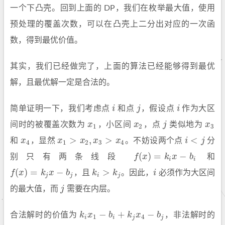
一个下凸壳。回到上面的 DP，我们在枚举最大值，使用
预处理的覆盖次数，可以在凸壳上二分出对应的一次函
数，得到最优价值。
其实，我们已经做完了，上面的算法已经能够得到最优
解，且最优解一定是合法的。
简单证明一下，我们考虑点
i
和点
j
，假设点
i
作为大区
i
j
i
间时的被覆盖次数为
x
，小区间
x
，点
j
类似地为
x
x
1
x
2
j
x
3
1
2
3
>
,
>
<
和
x
，显然
x
x
x
x
。不妨设两个点
i
j
分
x
4
x
1
>
x
2
,
x
3
>
x
4
i
<
j
4
1
2
3
4
(
)
=
−
别只有两条线段
f
x
k
x
b
和
f
(
x
)
=
k
i
x
−
b
i
i
i
(
)
=
−
>
f
x
k
x
b
，且
k
k
。因此，
i
必须作为大区间
f
(
x
)
=
k
j
x
−
b
j
k
i
>
k
j
i
j
j
i
j
的最大值，而
j
需要在内层。
j
−
+
−
合法解时的价值为
k
x
b
k
x
b
，非法解时的
k
i
x
1
−
b
i
+
k
j
x
4
−
b
j
1
4
i
i
j
j