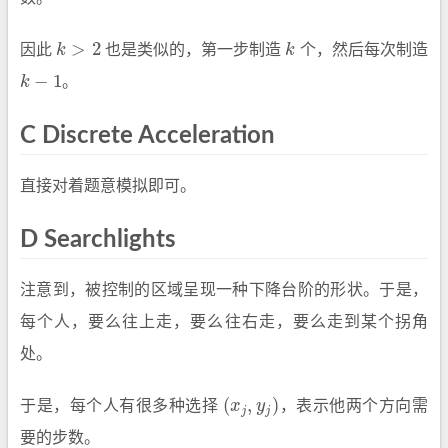
>
2
因此
k
也是类似的，第一步制造
k
个，然后每次制造
k
>
2
k
−
1
k
。
k
−
1
C Discrete Acceleration
直接对着题意模拟即可。
D Searchlights
注意到，被控制的区域呈现一种下降台阶的形状。于是，
每个人，要么往上走，要么往右走，要么走到某个拐角
处。
(
,
)
于是，每个人有很多种选择
x
y
，表示他两个方向需
(
x
j
,
y
j
)
j
j
要的步数。