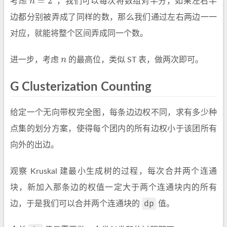
=
2
考虑
n
，我们可以每次将数组对半分，如果左右半
n
=
2
k
边都分别被弄成了同样的数，那么我们通过左右两边一一
对应，就能将整个区间弄成同一个数。
进一步，考虑
n
的最高位，类似 ST 表，做两次即可。
n
G Clusterization Counting
给定一个无向带权完全图，每条边边权不同，求有多少种
点集的划分方案，使得每个团内的所有边权小于该团所有
向外的出边。
观察 Kruskal 建最小生成树的过程，每次合并两个连通
块，新加入那条边的权值一定大于两个连通块内的所有
dp
边，于是我们可以合并两个连通块的
值。