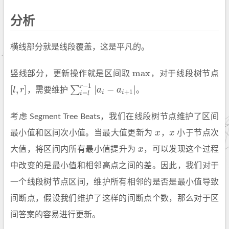
分析
横线部分就是线段覆盖，这是平凡的。
max
竖线部分，更新操作就是区间取
，对于线段树节点
max
−
1
r
[
,
]
|
−
|
∑
l
r
，需要维护
a
a
。
[
l
,
r
]
∑
i
=
l
r
−
1
|
a
i
−
a
i
+
1
|
+
1
=
i
i
i
l
考虑 Segment Tree Beats，我们在线段树节点维护了区间
最小值和区间次小值。当最大值更新为
x
，
x
小于节点次
x
x
大值，将区间内所有最小值提升为
x
，可以发现这个过程
x
中改变的是最小值和相邻高点之间的差。因此，我们对于
一个线段树节点区间，维护所有相邻的是否是最小值导致
间断点，假设我们维护了这样的间断点个数，那么对于区
间答案的容易进行更新。