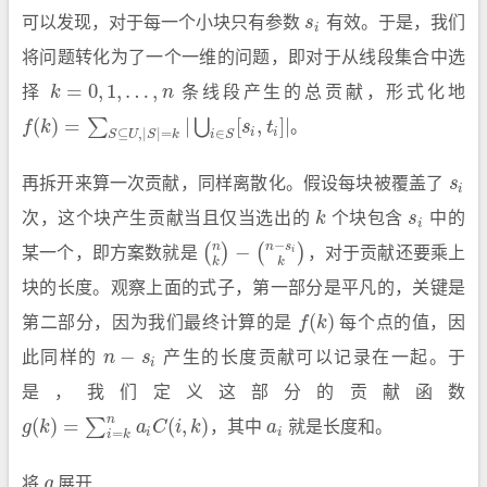
可以发现，对于每一个小块只有参数
s
有效。于是，我们
s
i
i
将问题转化为了一个一维的问题，即对于从线段集合中选
=
0
,
1
,
…
,
择
k
n
条线段产生的总贡献，形式化地
k
=
0
,
1
,
…
,
n
(
)
=
|
[
,
]
|
∑
⋃
f
k
s
t
。
∈
⊆
,
|
|
=
i
i
f
(
k
)
=
∑
S
⊆
U
,
|
S
|
=
k
|
⋃
i
∈
S
[
s
i
,
t
]
|
i
S
S
U
S
k
再拆开来算一次贡献，同样离散化。假设每块被覆盖了
s
s
i
i
次，这个块产生贡献当且仅当选出的
k
个块包含
s
中的
k
s
i
i
−
n
n
s
−
(
)
(
)
i
某一个，即方案数就是
，对于贡献还要乘上
(
n
k
)
−
(
n
−
s
i
k
)
k
k
块的长度。观察上面的式子，第一部分是平凡的，关键是
(
)
第二部分，因为我们最终计算的是
f
k
每个点的值，因
f
(
k
)
−
此同样的
n
s
产生的长度贡献可以记录在一起。于
n
−
s
i
i
是，我们定义这部分的贡献函数
n
(
)
=
(
,
)
∑
g
k
a
C
i
k
，其中
a
就是长度和。
g
(
k
)
=
∑
i
=
k
n
a
i
C
(
i
,
k
)
a
i
=
i
i
i
k
将
g
展开
g