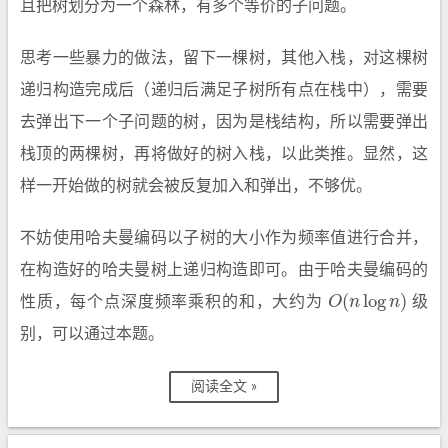
且把树划分为一个森林，有多个等价的子问题。
思考一些暴力的做法，留下一棵树，其他入栈，对这棵树
递归构造完成后（递归后满足子树所有点在栈中），需要
去弹出下一个子问题的树，因为是栈结构，所以需要弹出
栈顶的两棵树，再将做好的树入栈，以此类推。显然，这
样一开始做的树就会被反复加入和弹出，不够优。
不妨使用哈夫曼编码以子树的大小作为频率值进行合并，
在构造好的哈夫曼树上递归构造即可。由于哈夫曼编码的
(
log
)
性质，每个点深度频率乘积的和，大约为
O
n
n
级
O
(
n
log
n
)
别，可以通过本题。
阅读全文 »