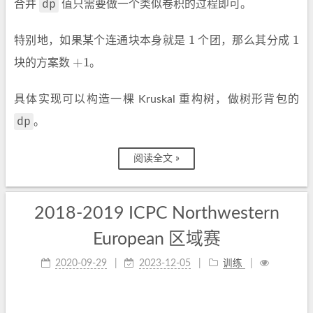
dp
合并
值只需要做一个类似卷积的过程即可。
1
1
特别地，如果某个连通块本身就是
个团，那么其分成
1
1
+
1
块的方案数
。
+
1
具体实现可以构造一棵 Kruskal 重构树，做树形背包的
dp
。
阅读全文 »
2018-2019 ICPC Northwestern
European 区域赛
2020-09-29
2023-12-05
训练