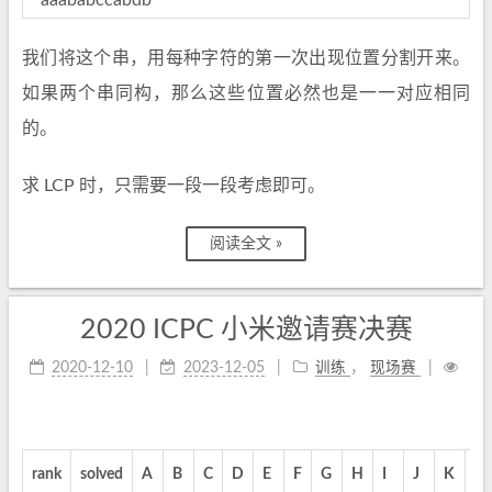
我们将这个串，用每种字符的第一次出现位置分割开来。
如果两个串同构，那么这些位置必然也是一一对应相同
的。
求 LCP 时，只需要一段一段考虑即可。
阅读全文 »
2020 ICPC 小米邀请赛决赛
2020-12-10
2023-12-05
训练
，
现场赛
rank
solved
A
B
C
D
E
F
G
H
I
J
K
L