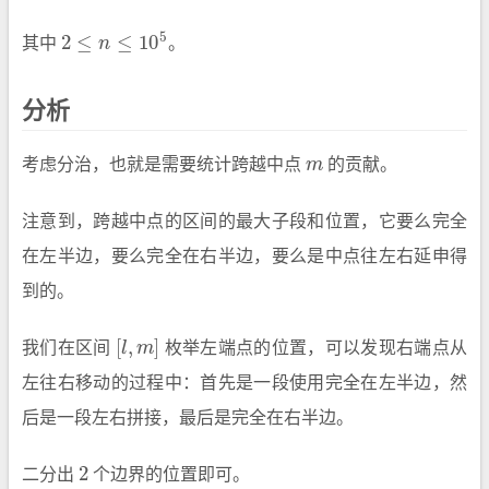
5
2
≤
≤
10
其中
n
。
2
≤
n
≤
10
5
分析
考虑分治，也就是需要统计跨越中点
m
的贡献。
m
注意到，跨越中点的区间的最大子段和位置，它要么完全
在左半边，要么完全在右半边，要么是中点往左右延申得
到的。
[
,
]
我们在区间
l
m
枚举左端点的位置，可以发现右端点从
[
l
,
m
]
左往右移动的过程中：首先是一段使用完全在左半边，然
后是一段左右拼接，最后是完全在右半边。
2
二分出
个边界的位置即可。
2