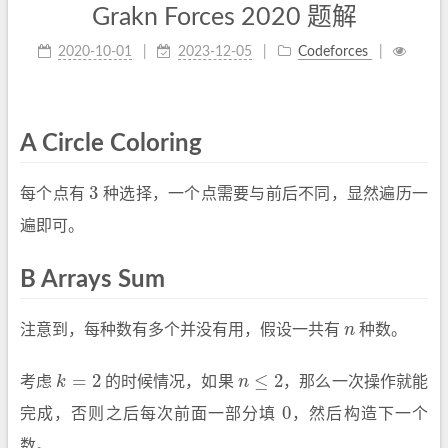
Grakn Forces 2020 题解
2020-10-01
2023-12-05
Codeforces
A Circle Coloring
3
每个点有
种选择，一个点需要与前后不同，显然遍历一
3
遍即可。
B Arrays Sum
注意到，每种数有多个并没有用，假设一共有
n
种数。
n
=
2
≤
2
考虑
k
的时候情况，如果
n
，那么一次操作就能
k
=
2
n
≤
2
0
完成，否则之后每次前面一部分填
，然后构造下一个
0
数。