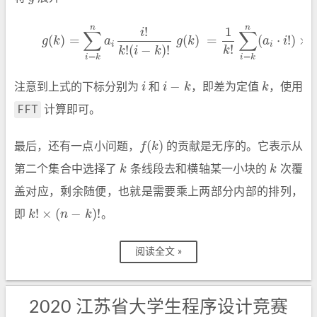
n
n
!
1
(1)
g
(
k
)
=
∑
i
=
k
n
a
i
i
!
k
!
(
i
−
k
)
!
g
(
k
)
=
1
k
!
∑
i
=
k
n
(
a
i
⋅
i
!
)
×
1
(
i
−
k
i
∑
∑
(
)
=
(
)
=
(
⋅
!
)
×
g
k
a
g
k
a
i
i
i
!
!
(
−
)
!
k
k
i
k
=
=
i
k
i
k
−
注意到上式的下标分别为
i
和
i
k
，即差为定值
k
，使用
i
i
−
k
k
FFT
计算即可。
(
)
最后，还有一点小问题，
f
k
的贡献是无序的。它表示从
f
(
k
)
第二个集合中选择了
k
条线段去和横轴某一小块的
k
次覆
k
k
盖对应，剩余随便，也就是需要乘上两部分内部的排列，
!
×
(
−
)
!
即
k
n
k
。
k
!
×
(
n
−
k
)
!
阅读全文 »
2020 江苏省大学生程序设计竞赛