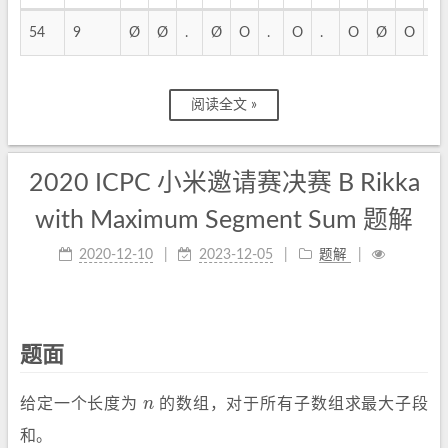
54
9
Ø
Ø
.
Ø
O
.
O
.
O
Ø
O
.
阅读全文 »
2020 ICPC 小米邀请赛决赛 B Rikka
with Maximum Segment Sum 题解
2020-12-10
2023-12-05
题解
题面
给定一个长度为
n
的数组，对于所有子数组求最大子段
n
和。