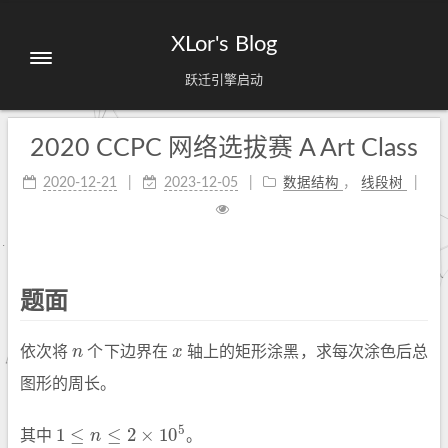
XLor's Blog
跃迁引擎启动
2020 CCPC 网络选拔赛 A Art Class
2020-12-21
2023-12-05
数据结构
，
线段树
题面
依次将
n
个下边界在
x
轴上的矩形涂黑，求每次涂色后总
n
x
图形的周长。
5
1
≤
≤
2
×
10
其中
n
。
1
≤
n
≤
2
×
10
5