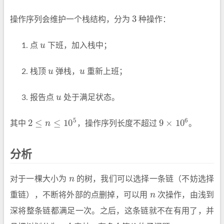
3
操作序列会维护一个栈结构，分为
种操作：
3
点
u
下班，加入栈中；
u
栈顶
u
弹栈，
u
重新上班；
u
u
报告点
u
处于满足状态。
u
5
6
2
≤
≤
10
9
×
10
其中
n
，操作序列长度不超过
。
2
≤
n
≤
10
5
9
×
10
6
分析
对于一棵大小为
n
的树，我们可以选择一条链（不妨选择
n
重链），不断将外部的点删掉，可以用
n
次操作，由浅到
n
深将整条链都满足一次。之后，这条链就不在有用了，并