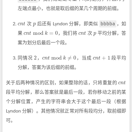
左端点最小，也就是取后缀的某几个周期的前缀。
bbbba
c
n
t
次
p
后还有 Lyndon 分解，即类似
，如
c
n
t
p
mod
=
0
果
c
n
t
k
，我们将
c
n
t
次
p
平均分解，答
c
n
t
mod
k
=
0
c
n
t
p
案为划分后最后一个段。
2
mod
≠
0
+
1
同情况
，
c
n
t
k
，当成
c
n
t
段平均
2
c
n
t
mod
k
≠
0
c
n
t
+
1
分解，答案为该后缀的前缀。
关于后两种情况的区别，如果整除的话，只将重复的
c
n
t
c
n
t
段平均分解，那么答案就是最后一段，若你移动之前的某
个分解位置，产生的字符串会大于这个最后一段（根据
Lyndon 分解）。其他情况就正常对所有段均分，取前缀即
可。