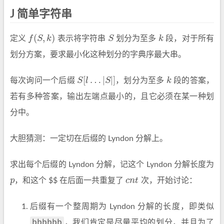
J 简单字符串
(
,
)
定义
f
S
k
表示将字符串
S
划分为至多
k
段，对于所有
f
(
S
,
k
)
S
k
划分方案，要求最小化这种划分的字典序最大串。
[
…
|
|
]
每次询问一个后缀
S
l
S
，划分为至多
k
段的答案，
S
[
l
…
|
S
|
]
k
若有多种答案，输出左端点最小的，且它必须在某一种划
分中。
大胆猜测：一定切在后缀的 Lyndon 分解上。
求出每个后缀的 Lyndon 分解，记这个 Lyndon 分解长度为
p
，和这个 $$ 在后面一共重复了
c
n
t
次，开始讨论：
p
c
n
t
后缀有一个整周期为 Lyndon 分解的长度，即类似
bbbbbb
，我们肯定是尽量平均的划分，并且为了