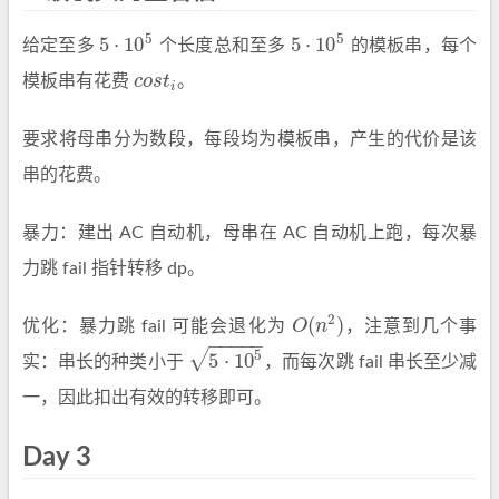
5
5
5
⋅
10
5
⋅
10
给定至多
个长度总和至多
的模板串，每个
5
⋅
10
5
5
⋅
10
5
模板串有花费
c
o
s
t
。
c
o
s
t
i
要求将母串分为数段，每段均为模板串，产生的代价是该
串的花费。
暴力：建出 AC 自动机，母串在 AC 自动机上跑，每次暴
力跳 fail 指针转移 dp。
2
(
)
优化：暴力跳 fail 可能会退化为
O
n
，注意到几个事
O
(
n
2
)
−
−
−
−
−
√
5
5
⋅
10
实：串长的种类小于
，而每次跳 fail 串长至少减
5
⋅
10
5
一，因此扣出有效的转移即可。
Day 3