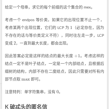
给定一个母串，求它的每个前缀的这个集合的 mex。
考虑一个 endpos 等价类，如果它的出现位置不止一个，
1
考虑某两个出现位置，它们的 LCP 为
（必定存在，因为
1
不存在的话与等价类定义不符），同时往左走一步，LCP
2
变成
，一直到最大长度，都会出现。
2
+
1
因此答案必定是这样的结点的最大长度
。考虑这样的
+
1
结点一定不是叶子结点，一定是一个内部结点，且根据后
缀树的结构，内部不存在二度结点，因此只需要对所有内
max
部节点取
即可。
max
0
注意特判：单字符集串，没有
。
0
K 破忒头的匿名信