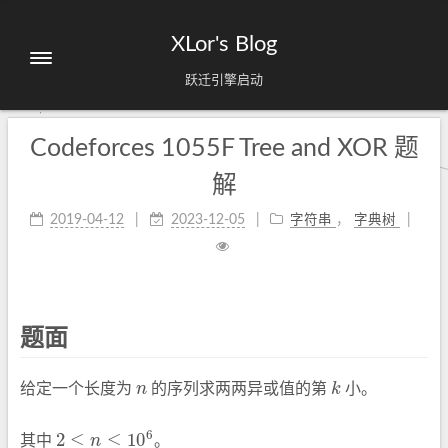
XLor's Blog
跃迁引擎启动
Codeforces 1055F Tree and XOR 题
解
2019-04-12
2023-12-05
字符串
，
字典树
题面
给定一个长度为
n
的序列求两两异或值的第
k
小。
n
k
6
2
≤
≤
10
其中
n
。
2
≤
n
≤
10
6