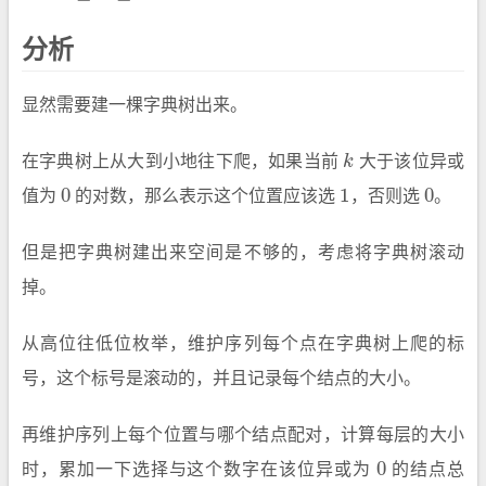
分析
显然需要建一棵字典树出来。
在字典树上从大到小地往下爬，如果当前
k
大于该位异或
k
0
1
0
值为
的对数，那么表示这个位置应该选
，否则选
。
0
1
0
但是把字典树建出来空间是不够的，考虑将字典树滚动
掉。
从高位往低位枚举，维护序列每个点在字典树上爬的标
号，这个标号是滚动的，并且记录每个结点的大小。
再维护序列上每个位置与哪个结点配对，计算每层的大小
0
时，累加一下选择与这个数字在该位异或为
的结点总
0