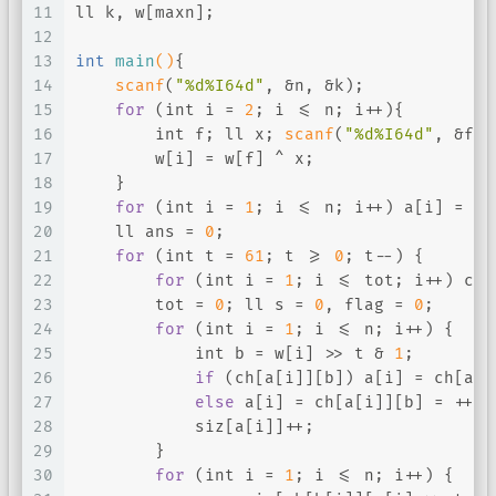
11
ll k, w[maxn];
12
13
int
main
()
{
14
scanf
(
"%d%I64d"
, &n, &k);
15
for
 (
int
 i = 
2
; i <= n; i++){
16
int
 f; ll x; 
scanf
(
"%d%I64d"
, &f, 
17
        w[i] = w[f] ^ x;
18
    }
19
for
 (
int
 i = 
1
; i <= n; i++) a[i] = b[
20
    ll ans = 
0
;
21
for
 (
int
 t = 
61
; t >= 
0
; t--) {
22
for
 (
int
 i = 
1
; i <= tot; i++) ch[
23
        tot = 
0
; ll s = 
0
, flag = 
0
;
24
for
 (
int
 i = 
1
; i <= n; i++) {
25
int
 b = w[i] >> t & 
1
;
26
if
 (ch[a[i]][b]) a[i] = ch[a[i
27
else
 a[i] = ch[a[i]][b] = ++to
28
            siz[a[i]]++;
29
        }
30
for
 (
int
 i = 
1
; i <= n; i++) {