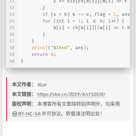
31
            s += siz[ch[b[i]][w[i] >> t & 
32
        }
33
if
 (s < k) k -= s, flag = 
1
, ans +
34
for
 (
int
 i = 
1
; i <= n; i++) {
35
            b[i] = ch[b[i]][(w[i] >> t & 
1
36
        }
37
    }
38
printf
(
"%I64d"
, ans);
39
return
0
;
40
}
本文作者：
XLor
本文链接：
https://xlor.cn/2019/4/cf1055f/
版权声明：
本博客所有文章除特别声明外，均采用
BY-NC-SA
许可协议。转载请注明出处！