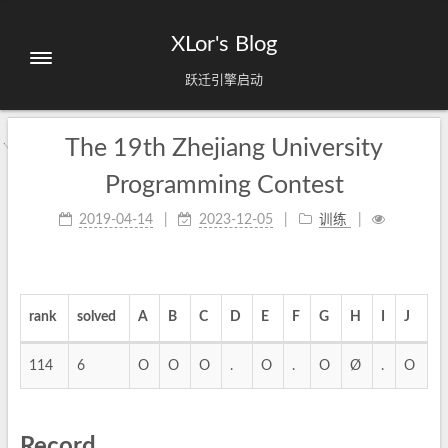
XLor's Blog
跃迁引擎启动
The 19th Zhejiang University
Programming Contest
2019-04-14
2023-12-05
训练
rank
solved
A
B
C
D
E
F
G
H
I
J
114
6
O
O
O
.
O
.
O
Ø
.
O
Record