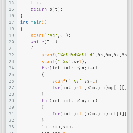
14
    t++;
15
return
 s[t];
16
}
17
int
main
()
18
{
19
scanf
(
"%d"
,&T);
20
while
(T--)
21
    {
22
scanf
(
"%d%d%d%d%lld"
,&n,&m,&a,&b,&
23
scanf
(
" %s"
,s+
1
);
24
for
(
int
 i=
1
;i<=n;i++)
25
        {
26
scanf
(
" %s"
,ss+
1
);
27
for
(
int
 j=
1
;j<=m;j++)mp[i][j]=
28
        }
29
for
(
int
 i=
1
;i<=n;i++)
30
        {
31
for
(
int
 j=
1
;j<=m;j++)cnt[i][j]
32
        }
33
int
 x=a,y=b;