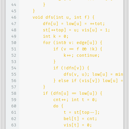
44
        }
45
    }
46
    void dfs(int u, int f) {
47
        dfn[u] = low[u] = ++tot;
48
        st[++top] = u; vis[u] = 1;
49
        int k = 0;
50
        for (int& v: edge[u]) {
51
            if (v == f && !k) {
52
                k++; continue;
53
            } 
54
            if (!dfn[v]) {
55
                dfs(v, u); low[u] = min(l
56
            } else if (vis[v]) low[u] = m
57
        }
58
        if (dfn[u] == low[u]) {
59
            cnt++; int t = 0;
60
            do {
61
                t = st[top--];
62
                bel[t] = cnt;
63
                vis[t] = 0;