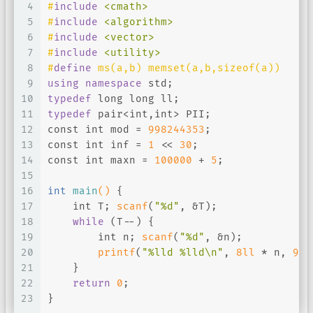
4
#
include
<cmath>
5
#
include
<algorithm>
6
#
include
<vector>
7
#
include
<utility>
8
#
define
 ms(a,b) memset(a,b,sizeof(a))
9
using
namespace
 std;
10
typedef
long
long
 ll;
11
typedef
 pair<
int
,
int
> PII;
12
const
int
 mod = 
998244353
;
13
const
int
 inf = 
1
 << 
30
;
14
const
int
 maxn = 
100000
 + 
5
;
15
16
int
main
()
{
17
int
 T; 
scanf
(
"%d"
, &T);
18
while
 (T--) {
19
int
 n; 
scanf
(
"%d"
, &n);
20
printf
(
"%lld %lld\n"
, 
8ll
 * n, 
9ll
21
    }
22
return
0
;
23
}