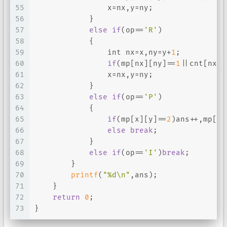
55
                x=nx,y=ny;
56
            }
57
else
if
(op==
'R'
)
58
            {
59
int
 nx=x,ny=y+
1
;
60
if
(mp[nx][ny]==
1
||cnt[nx][
61
                x=nx,y=ny;
62
            }
63
else
if
(op==
'P'
)
64
            {
65
if
(mp[x][y]==
2
)ans++,mp[x]
66
else
break
;
67
            }
68
else
if
(op==
'I'
)
break
;
69
        }
70
printf
(
"%d\n"
,ans);
71
    }
72
return
0
;
73
}