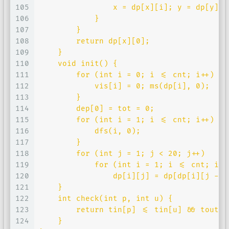
105
                x = dp[x][i]; y = dp[y][i
106
            }
107
        }
108
        return dp[x][0];
109
    }
110
    void init() {
111
        for (int i = 0; i <= cnt; i++) {
112
            vis[i] = 0; ms(dp[i], 0);
113
        }
114
        dep[0] = tot = 0;
115
        for (int i = 1; i <= cnt; i++) if
116
            dfs(i, 0);
117
        }
118
        for (int j = 1; j < 20; j++) 
119
            for (int i = 1; i <= cnt; i++
120
                dp[i][j] = dp[dp[i][j - 1
121
    }
122
    int check(int p, int u) {
123
        return tin[p] <= tin[u] && tout[p
124
    }