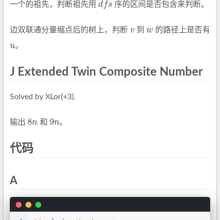
一个的祖先，判断祖先用
d
f
s
序的区间是否包含来判断。
d
f
s
边双联通分量缩点后的树上，判断
v
到
w
的路径上是否有
v
w
u
。
u
J Extended Twin Composite Number
Solved by XLor(+3).
8
9
输出
n
和
n
。
8
n
9
n
代码
A