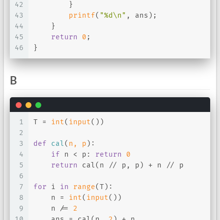
42
        }
43
printf
(
"%d\n"
, ans);
44
    }
45
return
0
;
46
}
B
1
T = 
int
(
input
())
2
3
def
cal
(
n, p
):
4
if
 n < p: 
return
0
5
return
 cal(n // p, p) + n // p
6
7
for
 i 
in
range
(T):
8
    n = 
int
(
input
())
9
    n /= 
2
10
    ans = cal(n, 
2
) + n