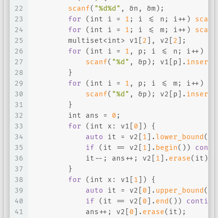
22
scanf
(
"%d%d"
, &n, &m);
23
for
 (
int
 i = 
1
; i <= n; i++) 
scanf
24
for
 (
int
 i = 
1
; i <= m; i++) 
scanf
25
        multiset<
int
> v1[
2
], v2[
2
];
26
for
 (
int
 i = 
1
, p; i <= n; i++) {
27
scanf
(
"%d"
, &p); v1[p].
insert
(
28
        }
29
for
 (
int
 i = 
1
, p; i <= m; i++) {
30
scanf
(
"%d"
, &p); v2[p].
insert
(
31
        }
32
int
 ans = 
0
;
33
for
 (
int
 x: v1[
0
]) {
34
auto
 it = v2[
1
].
lower_bound
(x)
35
if
 (it == v2[
1
].
begin
()) 
conti
36
            it--; ans++; v2[
1
].
erase
(it);
37
        }
38
for
 (
int
 x: v1[
1
]) {
39
auto
 it = v2[
0
].
upper_bound
(x)
40
if
 (it == v2[
0
].
end
()) 
continu
41
            ans++; v2[
0
].
erase
(it);