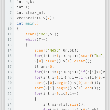
5
int
 n,k;
6
int
 T;
7
int
 a[max_n];
8
vector<
int
> v[
2
];
9
int
main
()
10
{
11
scanf
(
"%d"
,&T);
12
while
(T--)
13
    {
14
scanf
(
"%d%d"
,&n,&k);
15
for
(
int
 i=
1
;i<=n;i++)
scanf
(
"%d"
,a+
16
        v[
0
].
clear
();v[
1
].
clear
();
17
        ll ans=
0
;
18
for
(
int
 i=
1
;i<=n;i++)
if
(a[i]>
0
)v[
0
19
for
(
int
 i=
1
;i<=n;i++)
if
(a[i]<
0
)v[
1
20
sort
(v[
0
].
begin
(),v[
0
].
end
());
21
sort
(v[
1
].
begin
(),v[
1
].
end
());
22
for
(
int
 i=
0
;i<
2
;i++)
23
        {
24
int
 sz=v[i].
size
();
25
for
(
int
 j=sz
-1
;j>=
0
;j-=k)