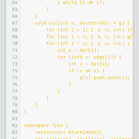
64
            } while (t != u);
65
        }
66
    }
67
    void scc(int n, vector<int> * g) {
68
        for (int i = 1; i <= n; i++) if (
69
        for (int i = 1; i <= n; i++) g[i]
70
        for (int i = 1; i <= n; i++) {
71
            int u = bel[i];
72
            for (int& x: edge[i]) {
73
                int v = bel[x];
74
                if (u != v) {
75
                    g[u].push_back(v);
76
                }
77
            }
78
        }
79
    }
80
}
81
82
namespace Tree {
83
    vector<int> block[maxn];