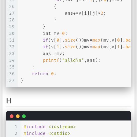
26
            {
27
                ans+=v[i][j]*
2
;
28
            }
29
        }
30
int
 mv=
0
;
31
if
(v[
0
].
size
())mv=
max
(mv,v[
0
].
back
32
if
(v[
1
].
size
())mv=
max
(mv,v[
1
].
back
33
        ans-=mv;
34
printf
(
"%lld\n"
,ans);
35
    }
36
return
0
;
37
}
H
1
#
include
<iostream>
2
#
include
<cstdio>