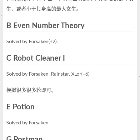
生，或者小于其身高的最大女生。
B Even Number Theory
Solved by Forsaken(+2).
C Robot Cleaner I
Solved by Forsaken, Rainstar, XLor(+6).
模拟很多很多轮即可。
E Potion
Solved by Forsaken.
G Postman