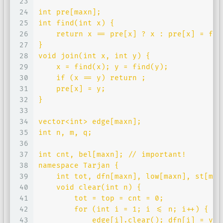
23
24
int pre[maxn];
25
int find(int x) {
26
    return x == pre[x] ? x : pre[x] = fin
27
}
28
void join(int x, int y) {
29
    x = find(x); y = find(y);
30
    if (x == y) return ;
31
    pre[x] = y;
32
}
33
34
vector<int> edge[maxn];
35
int n, m, q;
36
37
int cnt, bel[maxn]; // important!
38
namespace Tarjan {
39
    int tot, dfn[maxn], low[maxn], st[max
40
    void clear(int n) {
41
        tot = top = cnt = 0;
42
        for (int i = 1; i <= n; i++) {
43
            edge[i].clear(); dfn[i] = vis