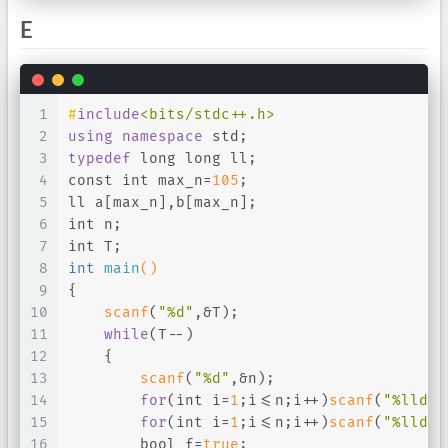
E
1
#
include
<bits/stdc++.h>
2
using
namespace
 std;
3
typedef
long
long
 ll;
4
const
int
 max_n=
105
;
5
ll a[max_n],b[max_n];
6
int
 n;
7
int
 T;
8
int
main
()
9
{
10
scanf
(
"%d"
,&T);
11
while
(T--)
12
    {
13
scanf
(
"%d"
,&n);
14
for
(
int
 i=
1
;i<=n;i++)
scanf
(
"%lld"
,
15
for
(
int
 i=
1
;i<=n;i++)
scanf
(
"%lld"
,
16
bool
 f=
true
;