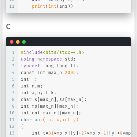
11
print
(
int
(ans))
C
1
#
include
<bits/stdc++.h>
2
using
namespace
 std;
3
typedef
long
long
 ll;
4
const
int
 max_n=
2005
;
5
int
 T;
6
int
 n,m;
7
int
 a,b;ll k;
8
char
 s[max_n],ss[max_n];
9
int
 mp[max_n][max_n];
10
int
 cnt[max_n][max_n];
11
char
opt
(
int
 x,
int
 y)
12
{
13
int
 t=
81
*mp[x][y]+
27
*mp[x
-1
][y]+
9
*mp[x