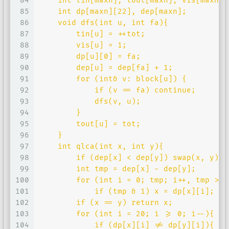
84
    int tin[maxn], tout[maxn], vis[maxn],
85
    int dp[maxn][22], dep[maxn];
86
    void dfs(int u, int fa){
87
        tin[u] = ++tot; 
88
        vis[u] = 1;
89
        dp[u][0] = fa; 
90
        dep[u] = dep[fa] + 1;
91
        for (int& v: block[u]) {
92
            if (v == fa) continue;
93
            dfs(v, u);
94
        }
95
        tout[u] = tot;
96
    }
97
    int qlca(int x, int y){
98
        if (dep[x] < dep[y]) swap(x, y);
99
        int tmp = dep[x] - dep[y];
100
        for (int i = 0; tmp; i++, tmp >>=
101
            if (tmp & 1) x = dp[x][i];
102
        if (x == y) return x;
103
        for (int i = 20; i >= 0; i--){
104
            if (dp[x][i] != dp[y][i]){