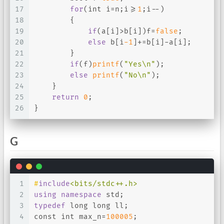
17
for
(
int
 i=n;i>=
1
;i--)
18
        {
19
if
(a[i]>b[i])f=
false
;
20
else
 b[i
-1
]+=b[i]-a[i];
21
        }
22
if
(f)
printf
(
"Yes\n"
);
23
else
printf
(
"No\n"
);
24
    }
25
return
0
;
26
}
G
1
#
include
<bits/stdc++.h>
2
using
namespace
 std;
3
typedef
long
long
 ll;
4
const
int
 max_n=
100005
;