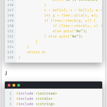
146
            }
147
            u = bel[u]; v = bel[v]; w = b
148
            int g = Tree::qlca(v, w);
149
            if (Tree::check(g, u)) {
150
                if (Tree::check(u, v) || 
151
                else puts("
No
");
152
            } else puts("
No
");
153
        }
154
    }
155
    return 0;
156
}
J
1
#
include
<iostream>
2
#
include
<cstdio>
3
#
include
<cstring>