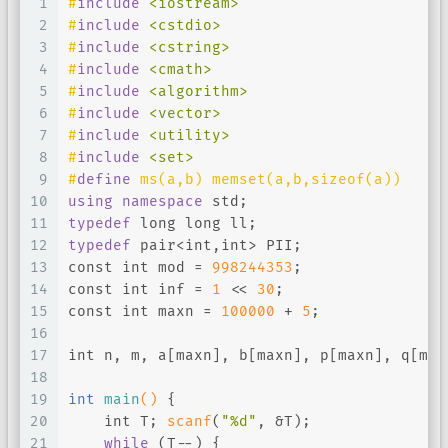
1
#
include
<iostream>
2
#
include
<cstdio>
3
#
include
<cstring>
4
#
include
<cmath>
5
#
include
<algorithm>
6
#
include
<vector>
7
#
include
<utility>
8
#
include
<set>
9
#
define
 ms(a,b) memset(a,b,sizeof(a))
10
using
namespace
 std;
11
typedef
long
long
 ll;
12
typedef
 pair<
int
,
int
> PII;
13
const
int
 mod = 
998244353
;
14
const
int
 inf = 
1
 << 
30
;
15
const
int
 maxn = 
100000
 + 
5
;
16
17
int
 n, m, a[maxn], b[maxn], p[maxn], q[max
18
19
int
main
()
{
20
int
 T; 
scanf
(
"%d"
, &T);
21
while
 (T--) {