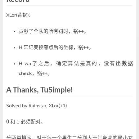
XLor(背锅)：
贡献了全队的所有罚时，锅++。
H 忘记变换缩点后的坐标，锅++。
H wa了之后，确定算法是真的，没有
出数据
check
，锅++。
A Thanks, TuSimple!
Solved by Rainstar, XLor(+1).
0
1
和
必须配对。
0
1
分两类排序，对于每一个男生二分到大于其身高的最小女