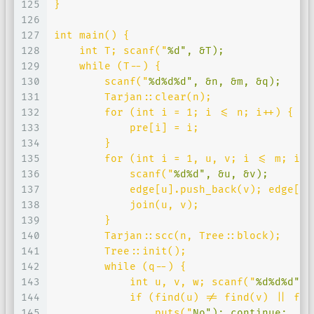
125
}
126
127
int main() {
128
    int T; scanf("
%d
", &T);
129
    while (T--) {
130
        scanf("
%d%d%d
", &n, &m, &q); 
131
        Tarjan::clear(n);
132
        for (int i = 1; i <= n; i++) {
133
            pre[i] = i;
134
        }
135
        for (int i = 1, u, v; i <= m; i++
136
            scanf("
%d%d
", &u, &v);
137
            edge[u].push_back(v); edge[v]
138
            join(u, v);
139
        }
140
        Tarjan::scc(n, Tree::block);
141
        Tree::init();
142
        while (q--) {
143
            int u, v, w; scanf("
%d%d%d
", 
144
            if (find(u) != find(v) || fin
145
                puts("
No
"); continue;