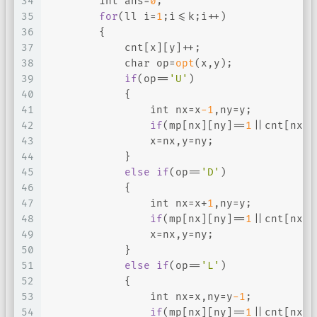
34
int
 ans=
0
;
35
for
(ll i=
1
;i<=k;i++)
36
        {
37
            cnt[x][y]++;
38
char
 op=
opt
(x,y);
39
if
(op==
'U'
)
40
            {
41
int
 nx=x
-1
,ny=y;
42
if
(mp[nx][ny]==
1
||cnt[nx][
43
                x=nx,y=ny;
44
            }
45
else
if
(op==
'D'
)
46
            {
47
int
 nx=x+
1
,ny=y;
48
if
(mp[nx][ny]==
1
||cnt[nx][
49
                x=nx,y=ny;
50
            }
51
else
if
(op==
'L'
)
52
            {
53
int
 nx=x,ny=y
-1
;
54
if
(mp[nx][ny]==
1
||cnt[nx][