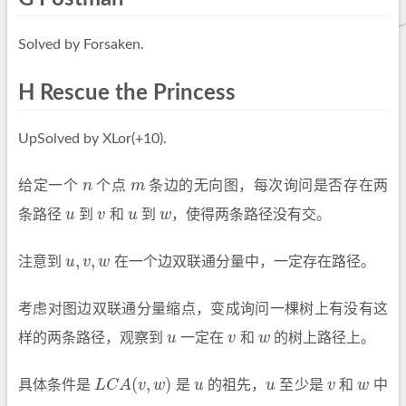
Solved by Forsaken.
H Rescue the Princess
UpSolved by XLor(+10).
给定一个
n
个点
m
条边的无向图，每次询问是否存在两
n
m
条路径
u
到
v
和
u
到
w
，使得两条路径没有交。
u
v
u
w
,
,
注意到
u
v
w
在一个边双联通分量中，一定存在路径。
u
,
v
,
w
考虑对图边双联通分量缩点，变成询问一棵树上有没有这
样的两条路径，观察到
u
一定在
v
和
w
的树上路径上。
u
v
w
(
,
)
具体条件是
L
C
A
v
w
是
u
的祖先，
u
至少是
v
和
w
中
L
C
A
(
v
,
w
)
u
u
v
w