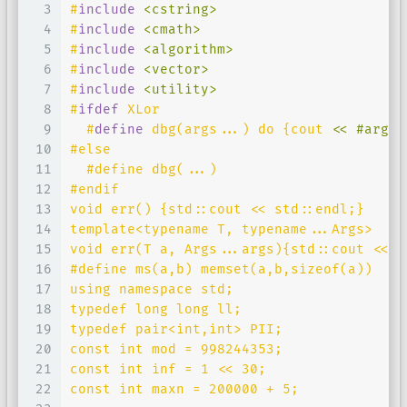
3
#
include
<cstring>
4
#
include
<cmath>
5
#
include
<algorithm>
6
#
include
<vector>
7
#
include
<utility>
8
#
ifdef
 XLor
9
#
define
 dbg(args...) do {cout 
<< #args 
10
#else
11
  #define dbg(...)
12
#endif
13
void err() {std::cout << std::endl;}
14
template<typename T, typename...Args>
15
void err(T a, Args...args){std::cout << a
16
#define ms(a,b) memset(a,b,sizeof(a))
17
using namespace std;
18
typedef long long ll;
19
typedef pair<int,int> PII;
20
const int mod = 998244353;
21
const int inf = 1 << 30;
22
const int maxn = 200000 + 5;