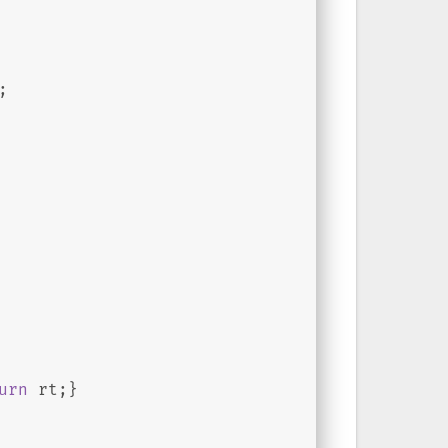
;
urn
 rt;}