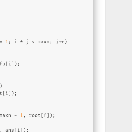
= 
1
; i * j < maxn; j++)
fa[i]);
) 
t[i]);
maxn - 
1
, root[f]);
, ans[i]);