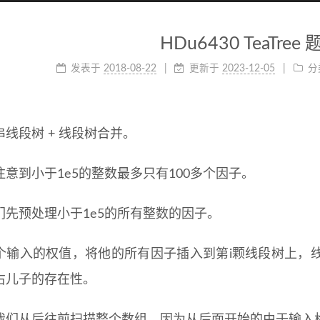
HDu6430 TeaTree
发表于
2018-08-22
更新于
2023-12-05
分
线段树 + 线段树合并。
注意到小于1e5的整数最多只有100多个因子。
们先预处理小于1e5的所有整数的因子。
个输入的权值，将他的所有因子插入到第i颗线段树上，
右儿子的存在性。