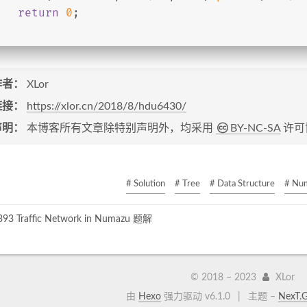
return
0
;
作者：
XLor
链接：
https://xlor.cn/2018/8/hdu6430/
声明：
本博客所有文章除特别声明外，均采用
BY-NC-SA
许可
# Solution
# Tree
# Data Structure
# Nu
3 Traffic Network in Numazu 题解
© 2018 –
2023
XLor
由
Hexo
强力驱动 v6.1.0
|
主题 –
NexT.G