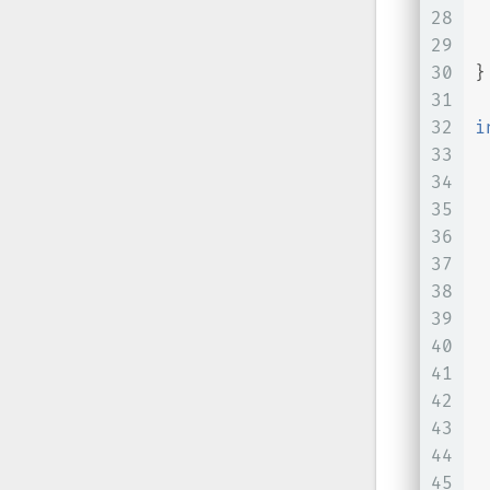
28
 
29
30
}
31
32
i
33
34
 
35
36
37
38
39
40
41
 
42
43
 
44
 
45