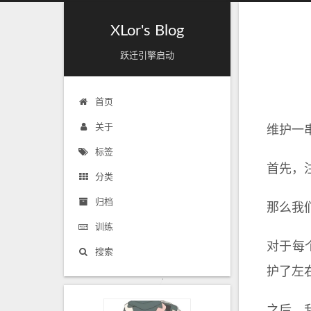
XLor's Blog
跃迁引擎启动
首页
关于
维护一串
标签
首先，
分类
归档
那么我
训练
对于每
搜索
护了左