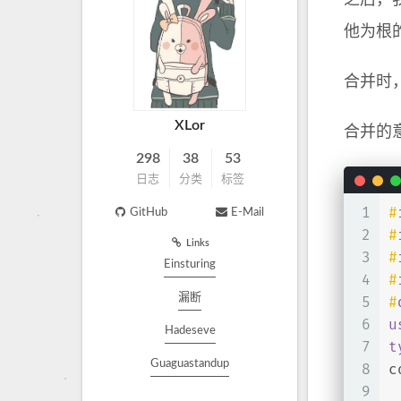
之后，
他为根
合并时
XLor
合并的
298
38
53
日志
分类
标签
1
#
GitHub
E-Mail
2
#
Links
3
#
Einsturing
4
#
漏断
5
#
6
u
Hadeseve
7
t
Guaguastandup
8
c
9