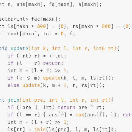
nt
 n, ans[maxn], fa[maxn], a[maxn];
ector<
int
> fac[maxn];
nt
 ls[maxn * 
800
] = {
0
}, rs[maxn * 
800
] = {
0
}
nt
 root[maxn], tot = 
0
, f;
oid
update
(
int
 k, 
int
 l, 
int
 r, 
int
& rt)
{
if
 (!rt) rt = ++tot;
if
 (l == r) 
return
;
int
 m = (l + r) >> 
1
;
if
 (k <= m) 
update
(k, l, m, ls[rt]);
else
update
(k, m + 
1
, r, rs[rt]);
nt
join
(
int
 pre, 
int
 l, 
int
 r, 
int
 rt)
{
if
 (!pre || !rt) 
return
 pre ^ rt;
if
 (l == r) { ans[f] = 
max
(ans[f], l); 
ret
int
 m = (l + r) >> 
1
;
   ls[rt] = 
join
(ls[pre], l, m, ls[rt]);