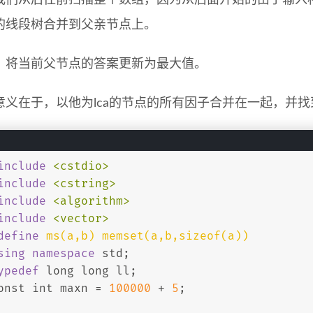
我们从后往前扫描整个数组，因为从后面开始的由于输入
的线段树合并到父亲节点上。
，将当前父节点的答案更新为最大值。
意义在于，以他为lca的节点的所有因子合并在一起，并
include
<cstdio>
include
<cstring>
include
<algorithm>
include
<vector>
define
 ms(a,b) memset(a,b,sizeof(a))
sing
namespace
 std;
ypedef
long
long
 ll;
onst
int
 maxn = 
100000
 + 
5
;