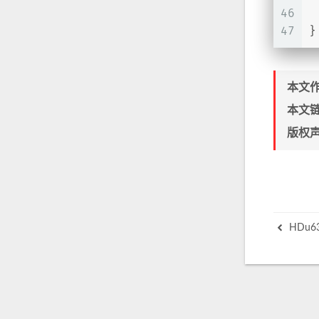
46
47
}
本文
本文
版权
HDu639