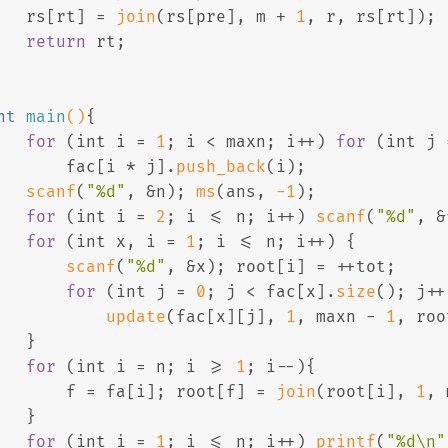
   rs[rt] = 
join
(rs[pre], m + 
1
, r, rs[rt]);
return
 rt;
nt
main
()
{
for
 (
int
 i = 
1
; i < maxn; i++) 
for
 (
int
 j 
       fac[i * j].
push_back
(i);
scanf
(
"%d"
, &n); 
ms
(ans, 
-1
);
for
 (
int
 i = 
2
; i <= n; i++) 
scanf
(
"%d"
, &
for
 (
int
 x, i = 
1
; i <= n; i++) {
scanf
(
"%d"
, &x); root[i] = ++tot;
for
 (
int
 j = 
0
; j < fac[x].
size
(); j++
update
(fac[x][j], 
1
, maxn - 
1
, roo
   }
for
 (
int
 i = n; i >= 
1
; i--){
       f = fa[i]; root[f] = 
join
(root[i], 
1
, 
   }
for
 (
int
 i = 
1
; i <= n; i++) 
printf
(
"%d\n"