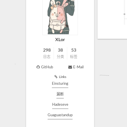
XLor
298
38
53
日志
分类
标签
GitHub
E-Mail
Links
Einsturing
漏断
Hadeseve
Guaguastandup